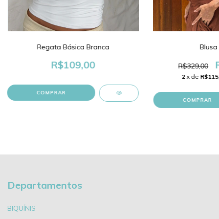
Blusa
Regata Básica Branca
R$109,00
R$329,00
2
x de
R$115
COMPRAR
Departamentos
BIQUÍNIS