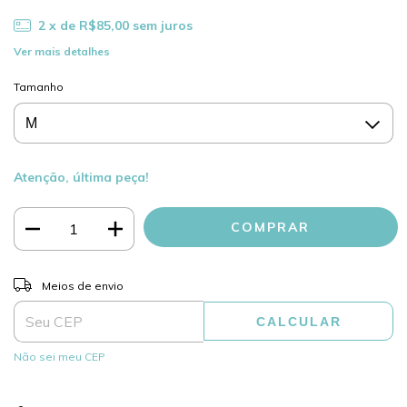
2
x de
R$85,00
sem juros
Ver mais detalhes
Tamanho
Atenção, última peça!
ALTERAR CEP
Entregas para o CEP:
Meios de envio
CALCULAR
Não sei meu CEP