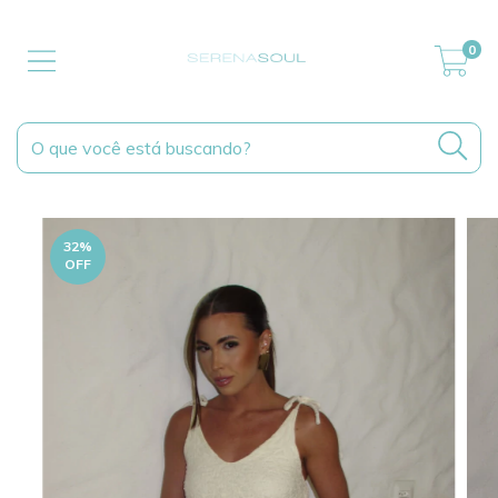
0
32
%
OFF