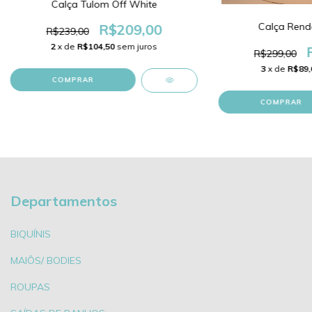
Calça Tulom Off White
Calça Rend
R$209,00
R$239,00
2
x de
R$104,50
sem juros
R$299,00
3
x de
R$89,
COMPRAR
COMPRAR
Departamentos
BIQUÍNIS
MAIÔS/ BODIES
ROUPAS