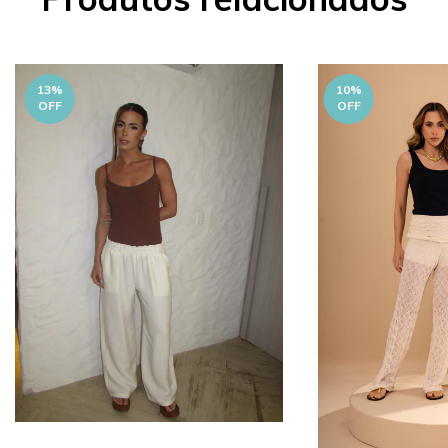
13
%
10
%
OFF
OFF