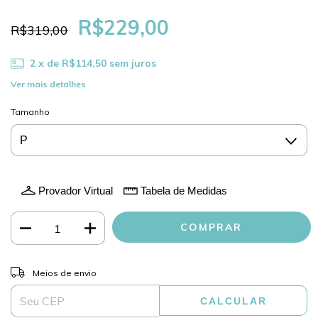
R$229,00
R$319,00
2
x de
R$114,50
sem juros
Ver mais detalhes
Tamanho
Provador Virtual
Tabela de Medidas
ALTERAR CEP
Entregas para o CEP:
Meios de envio
CALCULAR