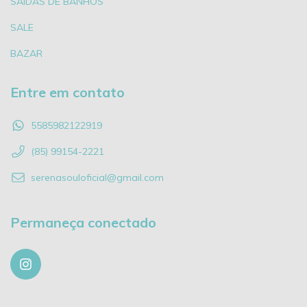
SAÍDAS DE BANHOS
SALE
BAZAR
Entre em contato
5585982122919
(85) 99154-2221
serenasouloficial@gmail.com
Permaneça conectado