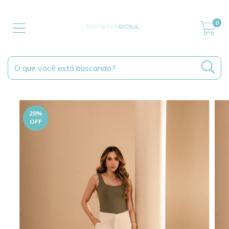
0
28
%
OFF