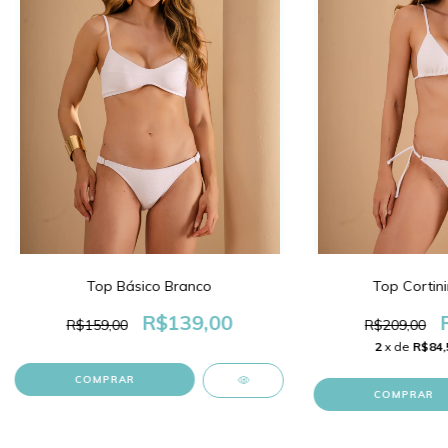
Top Básico Branco
Top Cortin
R$139,00
R$159,00
R$209,00
2
x de
R$84,
COMPRAR
COMPRAR