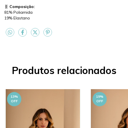
🧬
Composição:
81% Poliamida
19% Elastano
Produtos relacionados
13
%
19
%
OFF
OFF