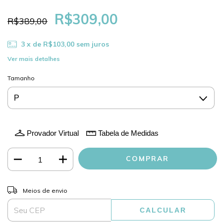
R$309,00
R$389,00
3
x de
R$103,00
sem juros
Ver mais detalhes
Tamanho
Provador Virtual
Tabela de Medidas
ALTERAR CEP
Entregas para o CEP:
Meios de envio
CALCULAR