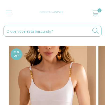
0
21
%
OFF